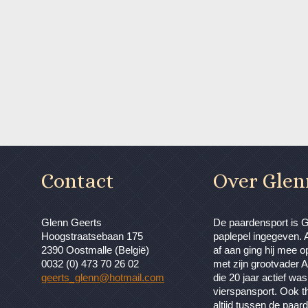
Contact
Over Glen
Glenn Geerts
De paardensport is 
Hoogstraatsebaan 175
paplepel ingegeven. A
2390 Oostmalle (België)
af aan ging hij mee o
0032 (0) 473 70 26 02
met zijn grootvader A
geerts_glenn@hotmail.com
die 20 jaar actief was
vierspansport. Ook t
altijd tussen de paa