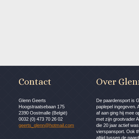
Contact
Over Glen
Glenn Geerts
De paardensport is 
Hoogstraatsebaan 175
paplepel ingegeven. A
2390 Oostmalle (België)
af aan ging hij mee o
0032 (0) 473 70 26 02
met zijn grootvader A
geerts_glenn@hotmail.com
die 20 jaar actief was
vierspansport. Ook t
altijd tussen de paa