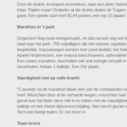
Door de drukte, kruispunt oversteken, naar een plein: hekke
klaar. Rijden maar! Ondanks al die drukte deden de Tuiger
goed. Een goede start met 50,44 punten, een top 10 plaats!
Marathon in 't park
Ongezien! Nog nooit meegemaakt, en dat zal ook nog wel ev
stad naar het park. 700 vrijwilligers die het verkeer regelde
begeleidde. Kasseiwegen werden met zand bedekt, het hele
Aparte hindernissen, een massa toeschouwers, adrenaline!
Een zware marathon, bovendien ook wat energie verspilt in h
stuurfouten, helaas 1 balletje. Een 15e plaats.
Vaardigheid niet op volle kracht
'
S avonds na de marathon bleek één van de voorpaarden een
hoef. Misschien door al de verharde wegen, misschien had z
geval was het beter deze niet in te zetten met de vaardighe
balletje en een kleine tijdsoverschrijding. Niet slecht gezie
Toch een beetje balen. Er zat meer in.
Team brons