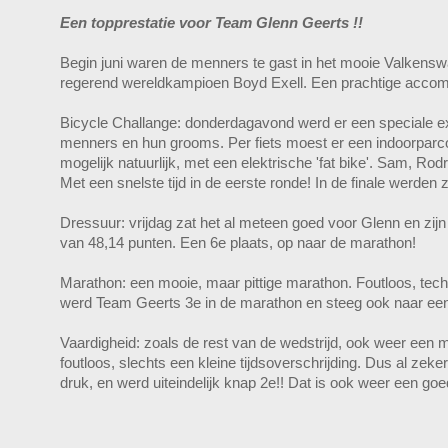
Een topprestatie voor Team Glenn Geerts !!
Begin juni waren de menners te gast in het mooie Valkensw
regerend wereldkampioen Boyd Exell. Een prachtige accom
Bicycle Challange: donderdagavond werd er een speciale ex
menners en hun grooms. Per fiets moest er een indoorparc
mogelijk natuurlijk, met een elektrische 'fat bike'. Sam, Ro
Met een snelste tijd in de eerste ronde! In de finale werden 
Dressuur: vrijdag zat het al meteen goed voor Glenn en zijn
van 48,14 punten. Een 6e plaats, op naar de marathon!
Marathon: een mooie, maar pittige marathon. Foutloos, tec
werd Team Geerts 3e in de marathon en steeg ook naar een
Vaardigheid: zoals de rest van de wedstrijd, ook weer een 
foutloos, slechts een kleine tijdsoverschrijding. Dus al zeke
druk, en werd uiteindelijk knap 2e!! Dat is ook weer een g