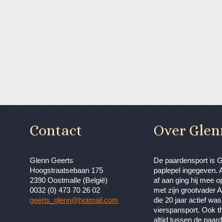
Contact
Over Glen
Glenn Geerts
De paardensport is 
Hoogstraatsebaan 175
paplepel ingegeven. A
2390 Oostmalle (België)
af aan ging hij mee o
0032 (0) 473 70 26 02
met zijn grootvader A
geerts_glenn@hotmail.com
die 20 jaar actief was
vierspansport. Ook t
altijd tussen de paa