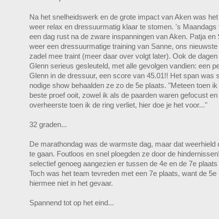
Na het snelheidswerk en de grote impact van Aken was het
weer relax en dressuurmatig klaar te stomen. 's Maandags 
een dag rust na de zware inspanningen van Aken. Patja en
weer een dressuurmatige training van Sanne, ons nieuwste 
zadel mee traint (meer daar over volgt later). Ook de dagen
Glenn serieus gesleuteld, met alle gevolgen vandien: een per
Glenn in de dressuur, een score van 45.01!! Het span was s
nodige show behaalden ze zo de 5e plaats. "Meteen toen ik a
beste proef ooit, zowel ik als de paarden waren gefocust en
overheerste toen ik de ring verliet, hier doe je het voor..."
32 graden...
De marathondag was de warmste dag, maar dat weerhield de
te gaan. Foutloos en snel ploegden ze door de hindernisse
selectief genoeg aangezien er tussen de 4e en de 7e plaats 
Toch was het team tevreden met een 7e plaats, want de 5e
hiermee niet in het gevaar.
Spannend tot op het eind...