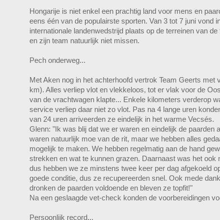
Hongarije is niet enkel een prachtig land voor mens en paa
eens één van de populairste sporten. Van 3 tot 7 juni vond 
internationale landenwedstrijd plaats op de terreinen van de
en zijn team natuurlijk niet missen.
Pech onderweg...
Met Aken nog in het achterhoofd vertrok Team Geerts met v
km). Alles verliep vlot en vlekkeloos, tot er vlak voor de O
van de vrachtwagen klapte... Enkele kilometers verderop w
service verliep daar niet zo vlot. Pas na 4 lange uren konden
van 24 uren arriveerden ze eindelijk in het warme Vecsés.
Glenn: "Ik was blij dat we er waren en eindelijk de paarden
waren natuurlijk moe van de rit, maar we hebben alles ged
mogelijk te maken. We hebben regelmatig aan de hand gew
strekken en wat te kunnen grazen. Daarnaast was het ook 
dus hebben we ze minstens twee keer per dag afgekoeld op
goede conditie, dus ze recupereerden snel. Ook mede dankz
dronken de paarden voldoende en bleven ze topfit!"
Na een geslaagde vet-check konden de voorbereidingen voo
Persoonlijk record...