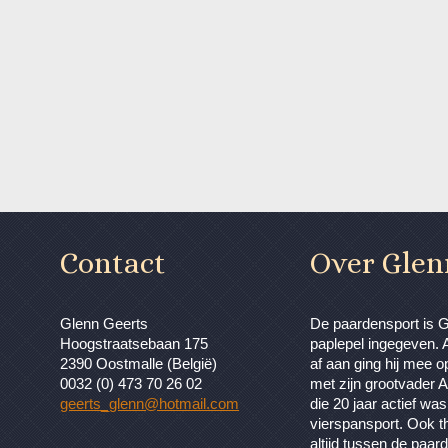
Contact
Over Glen
Glenn Geerts
De paardensport is 
Hoogstraatsebaan 175
paplepel ingegeven. A
2390 Oostmalle (België)
af aan ging hij mee o
0032 (0) 473 70 26 02
met zijn grootvader A
geerts_glenn@hotmail.com
die 20 jaar actief was
vierspansport. Ook t
altijd tussen de paa